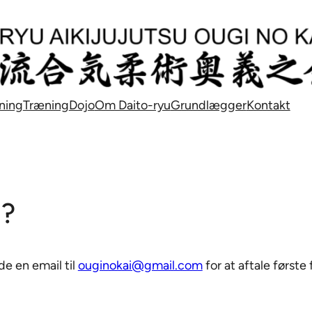
ning
Træning
Dojo
Om Daito-ryu
Grundlægger
Kontakt
u?
de en email til
ouginokai@gmail.com
for at aftale først